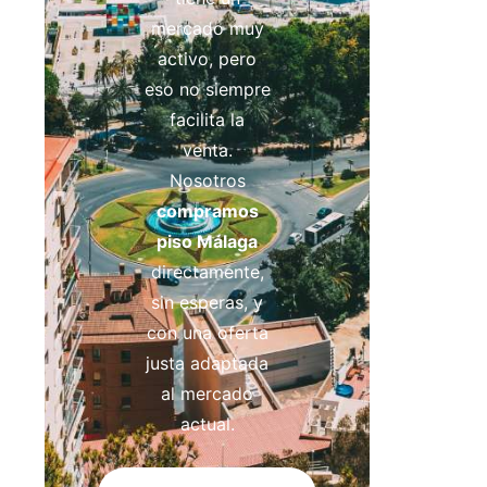
mercado muy
activo, pero
eso no siempre
facilita la
venta.
Nosotros
compramos
piso Málaga
directamente,
sin esperas, y
con una oferta
justa adaptada
al mercado
actual.