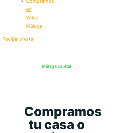
Compramos
en
Vélez
Málaga
Recibir oferta
Málaga capital
Compramos
tu casa o