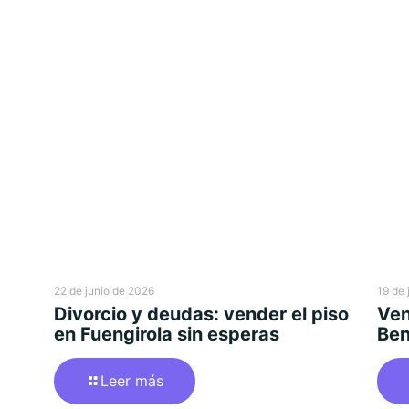
22 de junio de 2026
19 de 
Divorcio y deudas: vender el piso
Ven
en Fuengirola sin esperas
Ben
Leer más