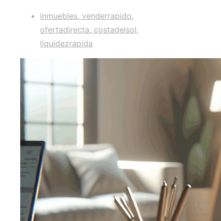
inmuebles, venderrapido,
ofertadirecta, costadelsol,
liquidezrapida