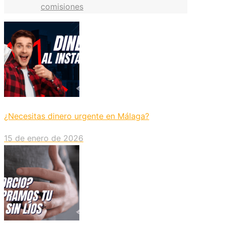
comisiones
¿Necesitas dinero urgente en Málaga?
15 de enero de 2026